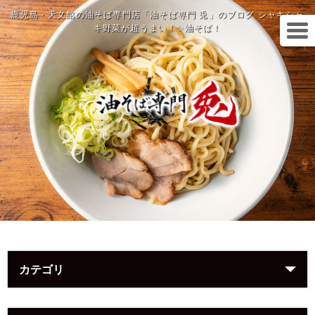
鹿児島・天文館の油そば専門店「油そば専門 兎」のブログ シャキシャ
キ野菜が超うまい！✨油そば！
カテゴリ